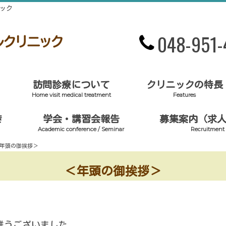
ック
048-951-
訪問診療について
クリニックの特長
Home visit medical treatment
Features
き
学会・講習会報告
募集案内（求
Academic conference / Seminar
Recruitment
年頭の御挨拶＞
＜年頭の御挨拶＞
。
難うございました。