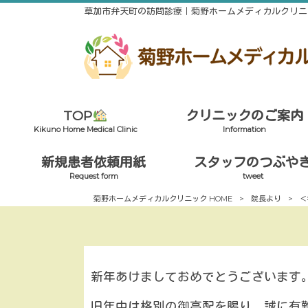
草加市弁天町の訪問診療｜菊野ホームメディカルクリニ
TOP
クリニックのご案内
Kikuno Home Medical Clinic
Information
新規患者依頼用紙
スタッフのつぶや
Request form
tweet
菊野ホームメディカルクリニック HOME
>
院長より
>
＜
新年あけましておめでとうございます
旧年中は格別の御高配を賜り、誠に有