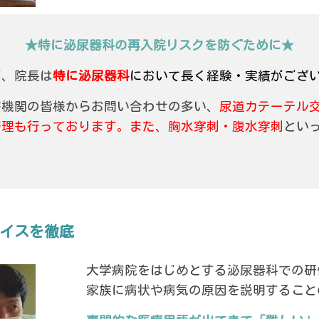
★特に泌尿器科の再入院リスクを防ぐために★
が、院長は
特に泌尿器科
において長く経験・実績がござ
療機関の皆様からお問い合わせの多い、
尿道カテーテル
管理も行っております。また、胸水穿刺・腹水穿刺
とい
イスを徹底
大学病院をはじめとする泌尿器科での研
家族に病状や病気の原因を説明すること